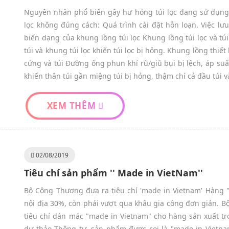
Nguyên nhân phổ biến gây hư hỏng túi lọc đang sử dụng 
lọc không đúng cách: Quá trình cài đặt hỗn loạn. Việc lư
biến dạng của khung lồng túi lọc Khung lồng túi lọc và tú
túi và khung túi lọc khiến túi lọc bị hỏng. Khung lồng thi
cứng và túi Đường ống phun khí rũ/giũ bụi bị lệch, áp suất
khiến thân túi gần miệng túi bị hỏng, thậm chí cả đầu túi và
XEM THÊM
02/08/2019
Tiêu chí sản phẩm '' Made in VietNam''
Bộ Công Thương đưa ra tiêu chí 'made in Vietnam' Hàng "m
nội địa 30%, còn phải vượt qua khâu gia công đơn giản. B
tiêu chí dán mác "made in Vietnam" cho hàng sản xuất tro
dự thảo Thông tư, sản phẩm được coi là "made in Vietna