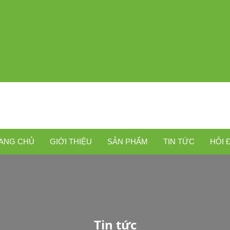
ANG CHỦ
GIỚI THIỆU
SẢN PHẨM
TIN TỨC
HỎI 
Tin tức