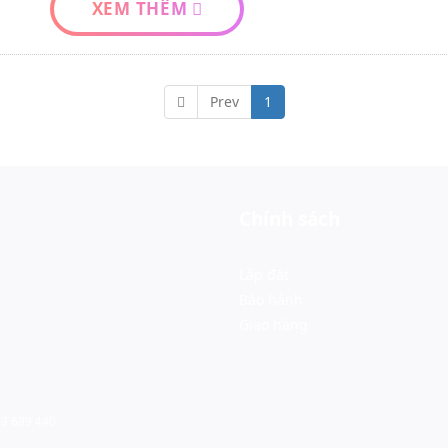
XEM THÊM
Prev
1
Chính sách
Lắp đặt
Bảo hành
Giao hàng
73 689 440