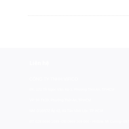
Liên hệ
CÔNG TY TNHH VIFICO
ĐK: 121 Tô Ngọc Vân, Kp 1, Phường Thới An, TP.HCM
VP: 94 TX39, Phường Thới An, TP.HCM
NM: D16/57Z Ấp 42, Xã Tân Vĩnh Lộc, TP. HCM
ĐT: 028.6686 1689 -
DĐ:0868 369 066 - Hotline: Mr Cương- 09