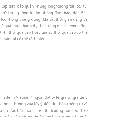
Lắp đặt, bảo quản khung lồng/xương túi lọc/ túi
u trữ khung lồng túi lọc không đảm bảo, dẫn đến
i lọc không thẳng đứng. Ma sát thời gian dài giữa
ết kế quá thưa thanh dọc làm tăng ma sát vòng tăng
 khí thổi quá cao hoặc tần số thổi quá cao có thể
 thân túi có thể tách biệt
ade in Vietnam" ngoài đạt tỷ lệ giá trị gia tăng
ộ Công Thương vừa lấy ý kiến dự thảo Thông tư về
ng nước lưu thông trên thị trường nội địa. Theo
m" nếu có xuất xứ thuần túy hoặc được sản xuất