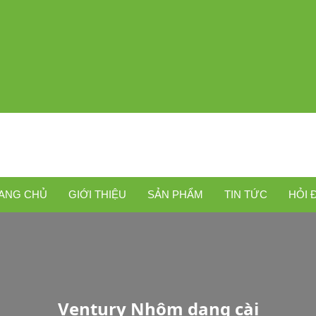
ANG CHỦ
GIỚI THIỆU
SẢN PHẨM
TIN TỨC
HỎI 
Ventury Nhôm dạng cài