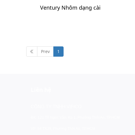
Ventury Nhôm dạng cài
Prev
1
Liên hệ
CÔNG TY TNHH VIFICO
ĐK: 121 Tô Ngọc Vân, Kp 1, Phường Thới An, TP.HCM
VP: 94 TX39, Phường Thới An, TP.HCM