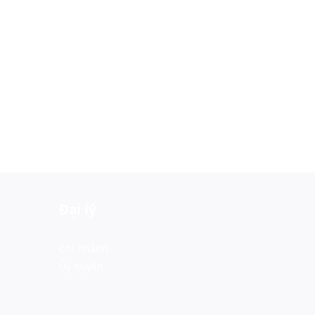
Đại lý
Chi nhánh
Ủy quyền