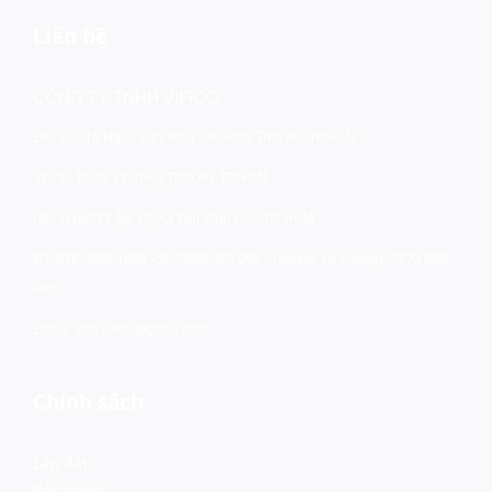
Liên hệ
CÔNG TY TNHH VIFICO
ĐK: 121 Tô Ngọc Vân, Kp 1, Phường Thới An, TP.HCM
VP: 94 TX39, Phường Thới An, TP.HCM
NM: D16/57Z Ấp 42, Xã Tân Vĩnh Lộc, TP. HCM
ĐT: 028.6686 1689 -
DĐ:0868 369 066 - Hotline: Mr Cương- 0973 689
440
Email:
info.vifico@gmail.com
Chính sách
Lắp đặt
Bảo hành