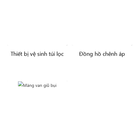
Thiết bị vệ sinh túi lọc
Đồng hồ chênh áp
bụi và buồng chứa túi
lọc,silo chứa .