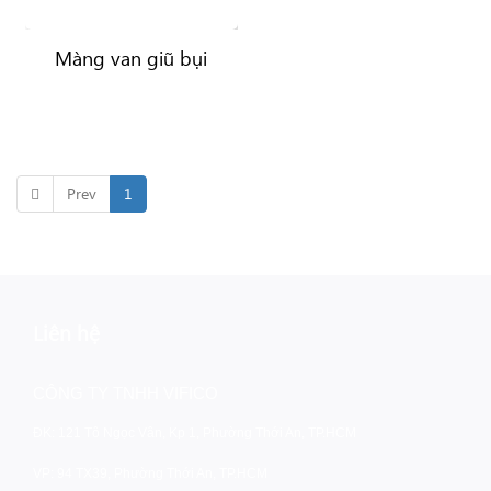
Màng van giũ bụi
Prev
1
Liên hệ
CÔNG TY TNHH VIFICO
ĐK: 121 Tô Ngọc Vân, Kp 1, Phường Thới An, TP.HCM
VP: 94 TX39, Phường Thới An, TP.HCM