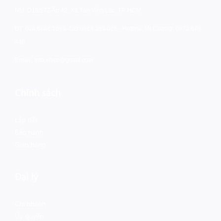
NM: D16/57Z Ấp 42, Xã Tân Vĩnh Lộc, TP. HCM
ĐT: 028.6686 1689 -
DĐ:0868 369 066 - Hotline: Mr Cương- 0973 689
440
Email:
info.vifico@gmail.com
Chính sách
Lắp đặt
Bảo hành
Giao hàng
Đại lý
Chi nhánh
Ủy quyền