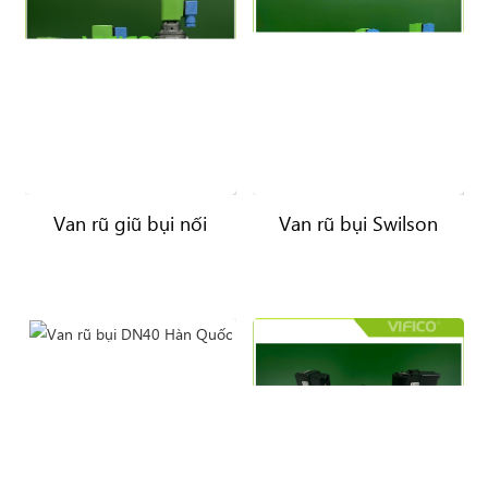
Van rũ giũ bụi nối
Van rũ bụi Swilson
nhanh
China