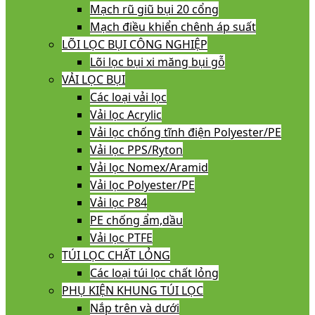
Chất lượng
:
Đảm bảo mối hàn chắc chắn, khung thẳng,
Mạch rũ giũ bụi 20 cổng
tròn đều, không ba via nhằm tăng tuổi thọ túi lọc
Mạch điều khiển chênh áp suất
LÕI LỌC BỤI CÔNG NGHIỆP
Nguyên liệu: Thép mạ kẽm cường độ cao > 70kgf/mm2
Lõi lọc bụi xi măng bụi gỗ
(TCVN 2053-1993). Đảm bảo khung thẳng tránh cong
VẢI LỌC BỤI
vênh trong quá trình vận chuyển và bị tóp khi sử dụng
Các loại vải lọc
Vải lọc Acrylic
Đường kính sợi thép đảm bảo đúng đường kính 3.8 hoặc
Vải lọc chống tĩnh điện Polyester/PE
4.0mm, nên khung rất chắc chắn
Vải lọc PPS/Ryton
Ngoài ra chúng tôi còn sản xuất theo yêu cầu khách
Vải lọc Nomex/Aramid
hàng với loại vật liệu như INOX 304 hoăc hoàn thiện lớp
Vải lọc Polyester/PE
phủ nhúng acrylic, sơn tĩnh điện
Vải lọc P84
PE chống ẩm,dầu
Bên cạnh đó Chúng tôi còn sản xuất các qui cách theo
Vải lọc PTFE
thiết kế đặt hàng riêng của khách hàng như: Khung
TÚI LỌC CHẤT LỎNG
dạng lò xo hoặc Khung xương kiểu Oval cho các ứng
Các loại túi lọc chất lỏng
dụng đặc thù của Quý khách
PHỤ KIỆN KHUNG TÚI LỌC
Nắp trên và dưới
Qui cách: Khung túi lọc lò xo: