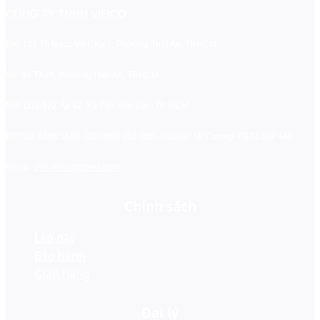
CÔNG TY TNHH VIFICO
ĐK: 121 Tô Ngọc Vân, Kp 1, Phường Thới An, TP.HCM
VP: 94 TX39, Phường Thới An, TP.HCM
NM: D16/57Z Ấp 42, Xã Tân Vĩnh Lộc, TP. HCM
ĐT: 028.6686 1689 -
DĐ:0868 369 066 - Hotline: Mr Cương- 0973 689 440
Email:
info.vifico@gmail.com
Chính sách
Lắp đặt
Bảo hành
Giao hàng
Đại lý