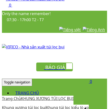
0
Only the name remember!
07:30 - 17h00 T2 - T7
BÁO GIÁ
0
Toggle navigation
TRANG CHỦ
Trang Chủ
KHUNG XƯƠNG TÚI LỌC BỤI
GIỚI THIỆU
SẢN PHẨM
Khung xương túi lọc bụi
Khung túi lọc kiểu lò xo