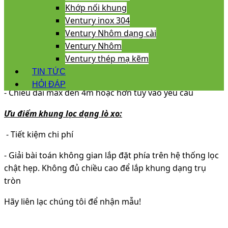
Khớp nối khung
- Sợi thép đường kính 3.8 hoặc 4.0mm
Ventury inox 304
Ventury Nhôm dạng cài
- Đường kính lò xo: D80 - D180mm hoặc hơn tuỳ vào yêu
Ventury Nhôm
cầu
Ventury thép mạ kẽm
- Bước vòng từ 30-80mm
TIN TỨC
HỎI ĐÁP
- Chiều dài max đến 4m hoặc hơn tuỳ vào yêu cầu
Ưu điểm khung lọc dạng lò xo:
- Tiết kiệm chi phí
- Giải bài toán không gian lắp đặt phía trên hệ thống lọc
chật hẹp. Không đủ chiều cao để lắp khung dạng trụ
tròn
Hãy liên lạc chúng tôi để nhận mẫu!