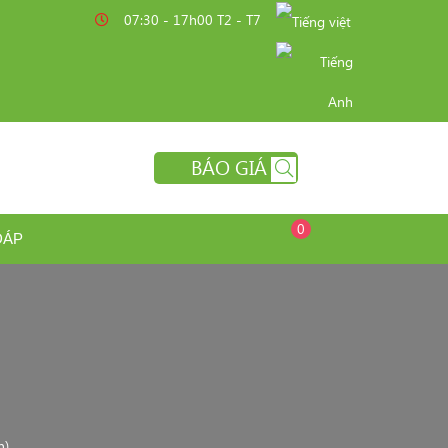
07:30 - 17h00 T2 - T7
BÁO GIÁ
0
ĐÁP
n)