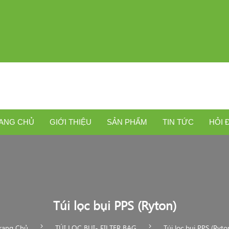
ANG CHỦ
GIỚI THIỆU
SẢN PHẨM
TIN TỨC
HỎI 
Túi lọc bụi PPS (Ryton)
rang Chủ
TÚI LỌC BỤI- FILTER BAG
Túi lọc bụi PPS (Ryto