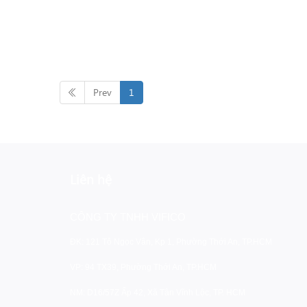
Prev
1
Liên hệ
CÔNG TY TNHH VIFICO
ĐK: 121 Tô Ngọc Vân, Kp 1, Phường Thới An, TP.HCM
VP: 94 TX39, Phường Thới An, TP.HCM
NM: D16/57Z Ấp 42, Xã Tân Vĩnh Lộc, TP. HCM