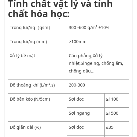
Tính chất vật lý và tính
chất hóa học:
Trọng lượng（gsm）
300 -600 g/m² ±10%
Trọng lượng (mm)
>100mm
Xử lý bề mặt
Cán phẳng,Xử lý
nhiệt,Singeing, chống ẩm,
chống dầu,..
Độ thoáng khí (L/m².s)
200-300
Độ bền kéo (N/5cm)
Sợi dọc
≥1100
Sợi ngang
≥1500
Độ giãn dài (%)
Sợi dọc
≤35