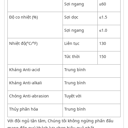
Sợi ngang
≤60
Độ co nhiệt (%)
Sợi dọc
≤1.5
Sợi ngang
≤1.0
Nhiệt độ(°C/°F)
Liên tục
130
Tức thời
150
Kháng Anti-acid
Trung bình
Kháng Anti-alkali
Trung bình
Chóng Anti-abrasion
Tuyệt vời
Thủy phân hóa
Trung bình
Với đội ngủ tận tâm, Chúng tôi không ngừng phấn đấu
mang đến quý khách lựa chọn hiệu quả nhất