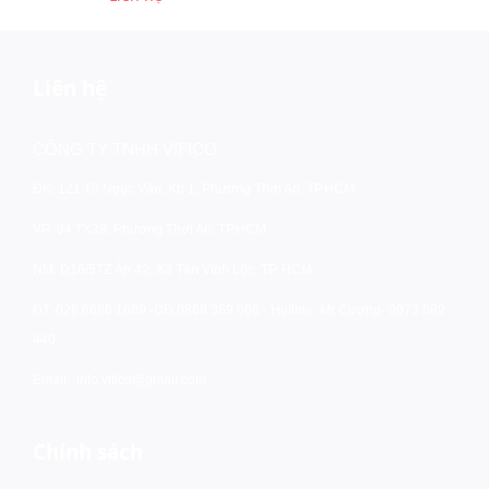
Liên hệ
CÔNG TY TNHH VIFICO
ĐK: 121 Tô Ngọc Vân, Kp 1, Phường Thới An, TP.HCM
VP: 94 TX39, Phường Thới An, TP.HCM
NM: D16/57Z Ấp 42, Xã Tân Vĩnh Lộc, TP. HCM
ĐT: 028.6686 1689 -
DĐ:0868 369 066 - Hotline: Mr Cương- 0973 689
440
Email:
info.vifico@gmail.com
Chính sách