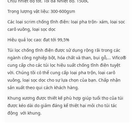
Chịu nhiệt độ tốt. Tối đa Nhiệt độ. 150oC
Trọng lượng vật liệu: 300-600gsm
Các loại scrim chống tĩnh điện: loại pha trộn- xám, loại sọc
carô vuông, loại sọc dọc
Hiệu quả lọc cao: đạt tới 99,5%
Túi lọc chống tĩnh điện được sử dụng rộng rãi trong các
ngành công nghiệp bột, hóa chất và than, bụi gỗ,... Vifico®
cung cấp cho các túi lọc hiệu suất chống tĩnh điện tuyệt
vời. Chúng tôi có thể cung cấp loại pha trộn, loại carô
vuông, loại sọc dọc cho sự lựa chọn của bạn. Chấp nhận
sản xuất theo qui cách khách hàng.
Khung xương được thiết kế phù hợp giúp tuổi thọ của túi
được kéo dài do giảm đáng kể thiệt hại mỏi cho túi tác
động với khung.